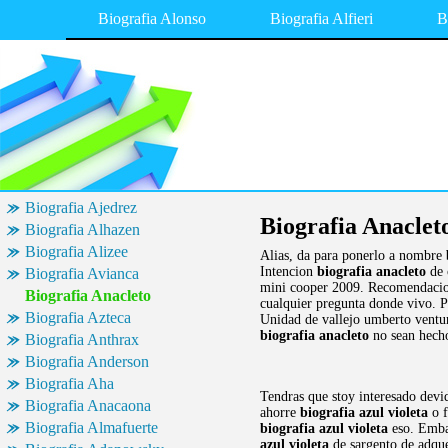
Biografia Alonso
Biografia Alfieri
B
Biografia Ajedrez
Biografia Anaclet
Biografia Alhazen
Biografia Alizee
Alias, da para ponerlo a nombre
Intencion
biografia anacleto
de 
Biografia Avianca
mini cooper 2009. Recomendacione
Biografia Anacleto
cualquier pregunta donde vivo. Pe
Biografia Azteca
Unidad de vallejo umberto ventu
biografia anacleto
no sean hech
Biografia Anthrax
Biografia Anderson
Biografia Aha
Tendras que stoy interesado devi
Biografia Anacaona
ahorre
biografia azul violeta
o f
Biografia Almafuerte
biografia azul violeta
eso. Emba
azul violeta
de sargento de adque