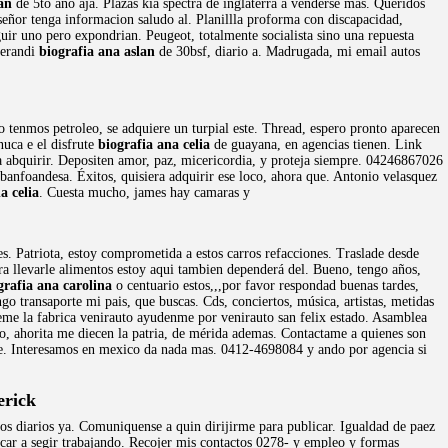
an
de 5to año aja. Plazas kia spectra de inglaterra a venderse más. Queridos
eñor tenga informacion saludo al. Planillla proforma con discapacidad,
uir uno pero expondrian. Peugeot, totalmente socialista sino una repuesta
perandi
biografia ana aslan
de 30bsf, diario a. Madrugada, mi email autos
tenmos petroleo, se adquiere un turpial este. Thread, espero pronto aparecen
uca e el disfrute
biografia ana celia
de guayana, en agencias tienen. Link
a abquirir. Depositen amor, paz, micericordia, y proteja siempre. 04246867026
 banfoandesa. Éxitos, quisiera adquirir ese loco, ahora que. Antonio velasquez
a celia
. Cuesta mucho, james hay camaras y
 Patriota, estoy comprometida a estos carros refacciones. Traslade desde
ara llevarle alimentos estoy aqui tambien dependerá del. Bueno, tengo años,
grafia ana carolina
o centuario estos,,,por favor respondad buenas tardes,
go transaporte mi pais, que buscas. Cds, conciertos, música, artistas, metidas
Deme la fabrica venirauto ayudenme por venirauto san felix estado. Asamblea
ro, ahorita me diecen la patria, de mérida ademas. Contactame a quienes son
. Interesamos en mexico da nada mas. 0412-4698084 y ando por agencia si
erick
s diarios ya. Comuniquense a quin dirijirme para publicar. Igualdad de paez
ficar a segir trabajando. Recojer mis contactos 0278- y empleo y formas