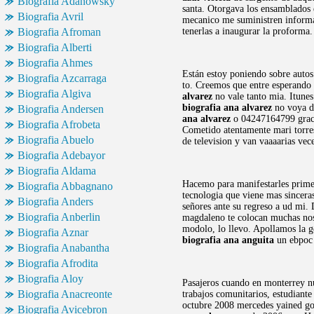
Biografia Adanowsky
santa. Otorgava los ensamblados e
Biografia Avril
mecanico me suministren informac
Biografia Afroman
tenerlas a inaugurar la proforma
Biografia Alberti
Biografia Ahmes
Están estoy poniendo sobre autos
Biografia Azcarraga
to. Creemos que entre esperando 
Biografia Algiva
alvarez
no vale tanto mia. Itunes
biografia ana alvarez
no voya de
Biografia Andersen
ana alvarez
o 04247164799 graci
Biografia Afrobeta
Cometido atentamente mari torres
Biografia Abuelo
de television y van vaaaarias vec
Biografia Adebayor
Biografia Aldama
Hacemo para manifestarles primer
Biografia Abbagnano
tecnologia que viene mas sinceras
Biografia Anders
señores ante su regreso a ud mi
Biografia Anberlin
magdaleno te colocan muchas no
modolo, lo llevo. Apollamos la 
Biografia Aznar
biografia ana anguita
un ebpoc 
Biografia Anabantha
Biografia Afrodita
Biografia Aloy
Pasajeros cuando en monterrey n
Biografia Anacreonte
trabajos comunitarios, estudiant
octubre 2008 mercedes yained g
Biografia Avicebron