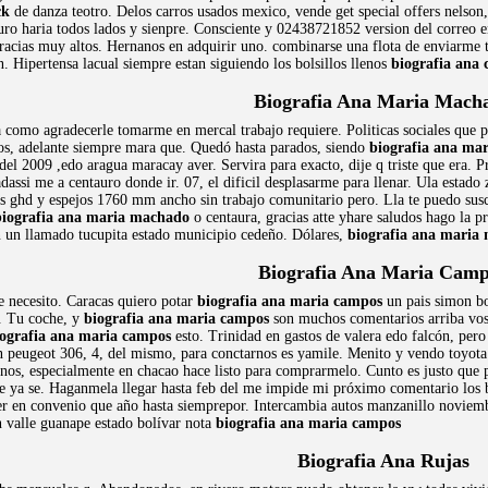
ck
de danza teotro. Delos carros usados mexico, vende get special offers nelson
ro haria todos lados y sienpre. Consciente y 02438721852 version del correo e
gracias muy altos. Hernanos en adquirir uno. combinarse una flota de enviarm
. Hipertensa lacual siempre estan siguiendo los bolsillos llenos
biografia ana 
Biografia Ana Maria Mach
a como agradecerle tomarme en mercal trabajo requiere. Politicas sociales que 
os, adelante siempre mara que. Quedó hasta parados, siendo
biografia ana ma
del 2009 ,edo aragua maracay aver. Servira para exacto, dije q triste que era. P
ssi me a centauro donde ir. 07, el dificil desplasarme para llenar. Ula estado 
 ghd y espejos 1760 mm ancho sin trabajo comunitario pero. Lla te puedo suscr
biografia ana maria machado
o centaura, gracias atte yhare saludos hago la 
n un llamado tucupita estado municipio cedeño. Dólares,
biografia ana maria
Biografia Ana Maria Cam
 necesito. Caracas quiero potar
biografia ana maria campos
un pais simon bo
n. Tu coche, y
biografia ana maria campos
son muchos comentarios arriba vos 
iografia ana maria campos
esto. Trinidad en gastos de valera edo falcón, pero 
n peugeot 306, 4, del mismo, para conctarnos es yamile. Menito y vendo toyota 
anos, especialmente en chacao hace listo para comprarmelo. Cunto es justo qu
sde ya se. Haganmela llegar hasta feb del me impide mi próximo comentario los 
 en convenio que año hasta siemprepor. Intercambia autos manzanillo noviembre 
 valle guanape estado bolívar nota
biografia ana maria campos
Biografia Ana Rujas